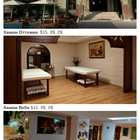
Хамам Оттоман
: $15, 8$, 0$
Хамам Bella
$15, 8$, 0$