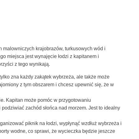
ch malowniczych krajobrazów, turkusowych wód i
o miejsca jest wynajęcie łodzi z kapitanem i
zyści z tego wynikają.
 tylko zna każdy zakątek wybrzeża, ale także może
najomiony z tym obszarem i chcesz upewnić się, że w
zie. Kapitan może pomóc w przygotowaniu
i podziwiać zachód słońca nad morzem. Jest to idealny
organizować piknik na łodzi, wypłynąć wzdłuż wybrzeża i
sporty wodne, co sprawi, że wycieczka będzie jeszcze