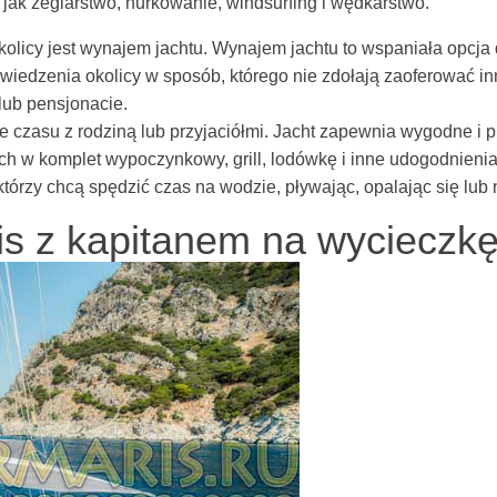
jak żeglarstwo, nurkowanie, windsurfing i wędkarstwo.
icy jest wynajem jachtu. Wynajem jachtu to wspaniała opcja dla
wiedzenia okolicy w sposób, którego nie zdołają zaoferować inn
lub pensjonacie.
 czasu z rodziną lub przyjaciółmi. Jacht zapewnia wygodne i 
h w komplet wypoczynkowy, grill, lodówkę i inne udogodnienia, 
 którzy chcą spędzić czas na wodzie, pływając, opalając się lub 
s z kapitanem na wycieczkę