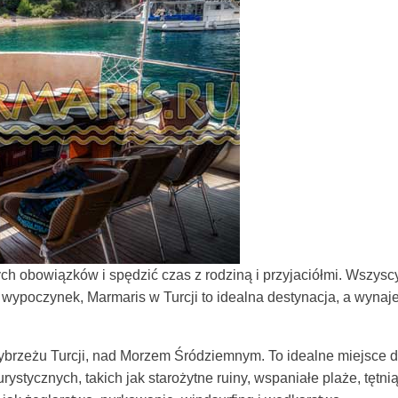
h obowiązków i spędzić czas z rodziną i przyjaciółmi. Wszysc
i wypoczynek, Marmaris w Turcji to idealna destynacja, a wynaj
rzeżu Turcji, nad Morzem Śródziemnym. To idealne miejsce dla
urystycznych, takich jak starożytne ruiny, wspaniałe plaże, tętn