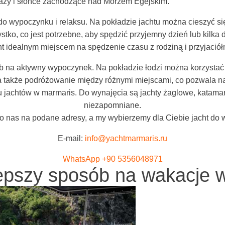
razy i słońce zachodzące nad Morzem Egejskim.
 wypoczynku i relaksu. Na pokładzie jachtu można cieszyć się 
ko, co jest potrzebne, aby spędzić przyjemny dzień lub kilka dn
ht idealnym miejscem na spędzenie czasu z rodziną i przyjaciół
 na aktywny wypoczynek. Na pokładzie łodzi można korzystać z
 także podróżowanie między różnymi miejscami, co pozwala na
 jachtów w marmaris. Do wynajęcia są jachty żaglowe, katamar
niezapomniane.
o nas na podane adresy, a my wybierzemy dla Ciebie jacht do 
E-mail:
info@yachtmarmaris.ru
WhatsApp +90 5356048971
lepszy sposób na wakacje 