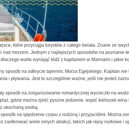
jsce, które przyciąga turystów z całego świata. Znane ze swy
cji nad morzem. Jednym z najlepszych sposobów na poznanie teg
laczego warto wynająć łódź z kapitanem w Marmaris i jakie kor
tny sposób na odkrycie tajemnic Morza Egejskiego. Kapitan nie
ia i pływania. Jest to szczególnie ważne, jeśli nie jesteś zaz
nały sposób na zorganizowanie romantycznej wycieczki na wod
laż, gdzie można zjeść pyszne jedzenie, wypić kieliszek wina 
z ukochaną osobą.
y sposób na spędzenie czasu z rodziną i przyjaciółmi. Można z
 zaoferować wiele innych atrakcji, takich jak rejsy nurkowe i 