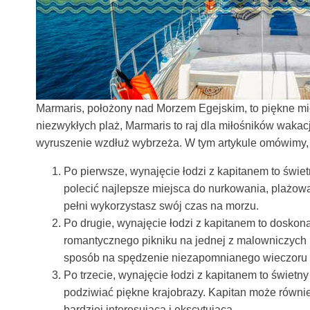
Marmaris, położony nad Morzem Egejskim, to piękne mie
niezwykłych plaż, Marmaris to raj dla miłośników waka
wyruszenie wzdłuż wybrzeża. W tym artykule omówimy, d
Po pierwsze, wynajęcie łodzi z kapitanem to świe
polecić najlepsze miejsca do nurkowania, plażowan
pełni wykorzystasz swój czas na morzu.
Po drugie, wynajęcie łodzi z kapitanem to dosko
romantycznego pikniku na jednej z malowniczych p
sposób na spędzenie niezapomnianego wieczoru 
Po trzecie, wynajęcie łodzi z kapitanem to świetn
podziwiać piękne krajobrazy. Kapitan może również
bardziej interesująca i ekscytująca.