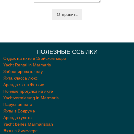
Отправить
ПОЛЕЗНЫЕ ССЫЛКИ
Отдых на яхте в Эгейском море
Yacht Rental in Marmaris
Забронировать яхту
Яхта класса люкс
Aренда яхт в Фетхие
Ночные прогулки на яхте
Yachtvermietung in Marmaris
Парусная яхта
Яхты в Бодруме
Аренда гулеты
Yacht bérlés Marmarisban
Яхты в Ичмелере