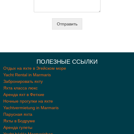
Отправить
ПОЛЕЗНЫЕ ССЫЛКИ
Отдых на яхте в Эгейском море
Yacht Rental in Marmaris
Забронировать яхту
Яхта класса люкс
Aренда яхт в Фетхие
Ночные прогулки на яхте
Yachtvermietung in Marmaris
Парусная яхта
Яхты в Бодруме
Аренда гулеты
Yacht bérlés Marmarisban