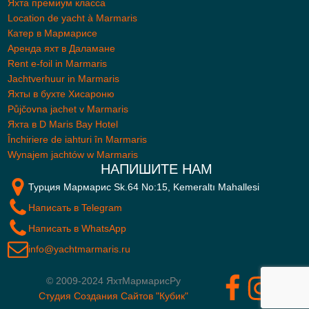
Яхта премиум класса
Location de yacht à Marmaris
Катер в Мармарисе
Аренда яхт в Даламане
Rent e-foil in Marmaris
Jachtverhuur in Marmaris
Яхты в бухте Хисароню
Půjčovna jachet v Marmaris
Яхта в D Maris Bay Hotel
Închiriere de iahturi în Marmaris
Wynajem jachtów w Marmaris
НАПИШИТЕ НАМ
Турция Мармарис Sk.64 No:15, Kemeraltı Mahallesi
Написать в Telegram
Написать в WhatsApp
info@yachtmarmaris.ru
© 2009-
2024
ЯхтМармарисРу
Cтудия Создания Сайтов "Кубик"